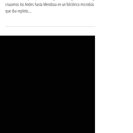
"Tantas noches y tan pocas..." Miguel Grinberg Desde Santiago
cruzamos los Andes hasta Mendoza en un folclórico microbús
que iba repleto,...