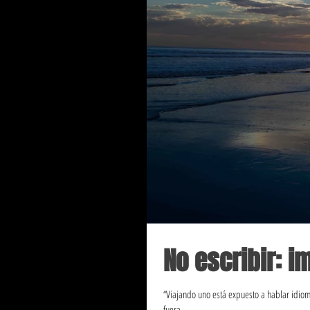
No escribir: i
“Viajando uno está expuesto a hablar idio
fuera...