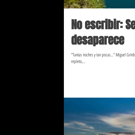
No escribir: S
desaparece
"Tantas noches y tan pocas..." Miguel Gri
repleto,...